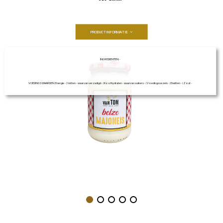
PRODUCTINFORMATIE
INGREDIENTEN: -
VOEDINGSWAARDEN: Energie - | Vetten - waarvan verzadigd - | Koolhydraten - waarvan suikers - | Voedingsvezels - | Eiwitten - | Zout -